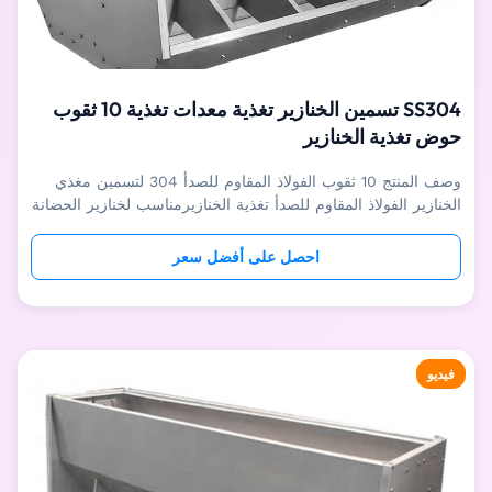
SS304 تسمين الخنازير تغذية معدات تغذية 10 ثقوب
حوض تغذية الخنازير
وصف المنتج 10 ثقوب الفولاذ المقاوم للصدأ 304 لتسمين مغذي
الخنازير الفولاذ المقاوم للصدأ تغذية الخنازيرمناسب لخنازير الحضانة
وتسمين الخنازير والذهبية وما إلى ذلك ، ويمكنه إطعام خنازير
متعددة في نفس الوقت دون قتال الخنازير.يمكن للمنظم المدمج
احصل على أفضل سعر
الدقيق ضبط سرعة التغذية وفقًا لمتطلبات الخنازير لضمان أن تكو...
فيديو