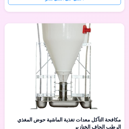
نفس الوقت ، مما يزيد من كفاءة التغذية.يمكن للمنظم الدقيق
ضبط كمية إسقاط العلف وفقً...
مكافحة التآكل معدات تغذية الماشية حوض المغذي
الرطب الجاف الخنازير