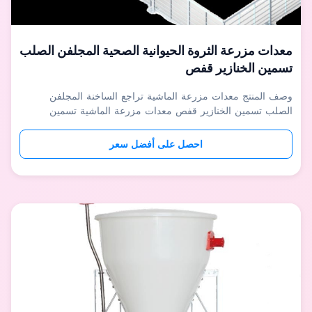
معدات مزرعة الثروة الحيوانية الصحية المجلفن الصلب
تسمين الخنازير قفص
وصف المنتج معدات مزرعة الماشية تراجع الساخنة المجلفن
الصلب تسمين الخنازير قفص معدات مزرعة الماشية تسمين
الخنازير قفص قفص التسمين يستخدم لفترة تسمين الخنازير.هناك
سياج PVC وسياج فولاذي مجلفن بالغمس الساخن.يمكن لسياج
احصل على أفضل سعر
تسمين واحد إطعام خنازير تسمين متعددة ، مما يقلل بشكل كبير
من تكلفة البناء والقوى العا...