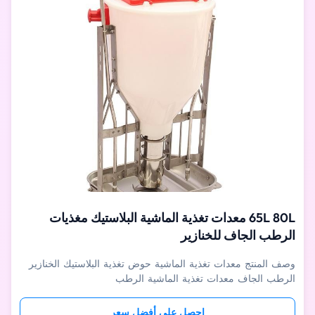
65L 80L معدات تغذية الماشية البلاستيك مغذيات
الرطب الجاف للخنازير
وصف المنتج معدات تغذية الماشية حوض تغذية البلاستيك الخنازير
الرطب الجاف معدات تغذية الماشية الرطب
الجافخنزيربلاستيكحوض العلف مناسب لخنازير الحضانة وتسمين
الخنازير والذهب وما إلى ذلك ، يمكن أن تأكل الخنازير المتعددة في
احصل على أفضل سعر