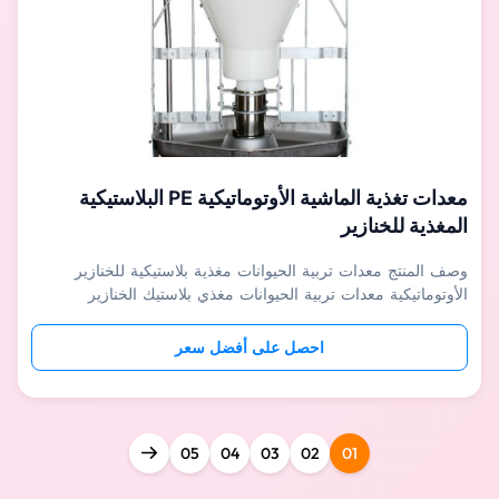
معدات تغذية الماشية الأوتوماتيكية PE البلاستيكية
المغذية للخنازير
وصف المنتج معدات تربية الحيوانات مغذية بلاستيكية للخنازير
الأوتوماتيكية معدات تربية الحيوانات مغذي بلاستيك الخنازير
الأوتوماتيكيمناسب لخنازير الحضانة وتسمين الخنازير والذهبية وما
إلى ذلك ، يمكن أن تأكل خنازير متعددة في نفس الوقت ، مما يزيد
احصل على أفضل سعر
من كفاءة التغذية.يمكن للمنظم الدقيق ضبط كمية إسقاط العلف
وفق...
05
04
03
02
01