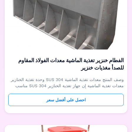
الفطام خنزير تغذية الماشية معدات الفولاذ المقاوم
للصدأ مغذيات خنزير
وصف المنتج معدات تغذية الماشية SUS 304 وحدة تغذية الخنازير
معدات تغذية الماشية إن جهاز تغذية الخنازير SUS 304 مناسب
للفطام والتسمين ومنازل الخنازير المذهبة ، ويمكنه إطعام العديد
من الخنازير في نفس الوقت.يمكن للمنظم المدمج ضبط سرعة
احصل على أفضل سعر
التغذية وفقًا لحالة الخنازير للتأكد من أن العلف طازج ولا
يضيع.يمكن تك...