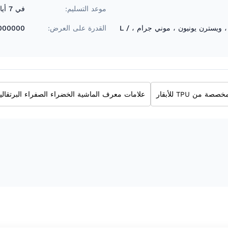
موعد التسليم:
في 7 أيام عمل
T / T ، D / A ، D / P ، ويسترن يونيون ، موني جرام ، L /
القدرة على العرض:
1000000 قطعة / 
 من TPU للأبقار
علامات معرف الماشية الخضراء الصفراء البرتقالي