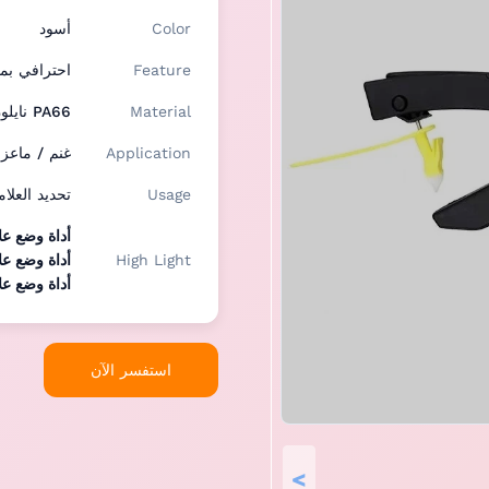
Color
أسود
Feature
احترافي بم
Material
PA66 نايلون + ألياف زجاجية GF30
Application
غنم / ماعز 
Usage
تحديد العلام
أداة وضع عل
High Light
أداة وضع ع
أداة وضع عل
استفسر الآن
>