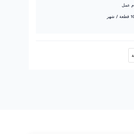
شهر
ة