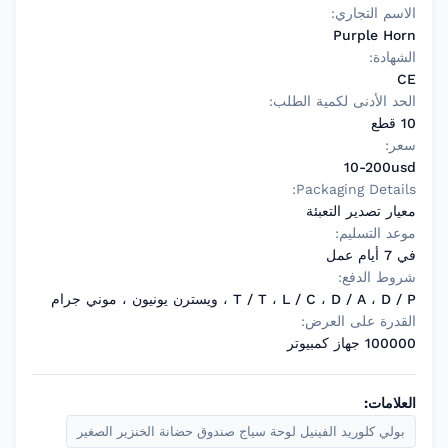
الاسم التجاري:
Purple Horn
الشهادة:
CE
الحد الأدنى لكمية الطلب:
10 قطع
سعر:
10-200usd
Packaging Details:
معيار تصدير التعبئة
موعد التسليم:
في 7 أيام عمل
شروط الدفع:
T / T ، L / C ، D / A ، D / P ، ويسترن يونيون ، موني جرام
القدرة على العرض:
100000 جهاز كمبيوتر
العلامات:
بولي كلوريد الفينيل لوحة سياج صندوق حضانة الخنزير الصغير