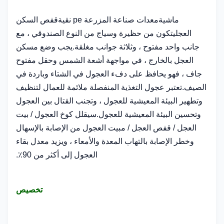
ماشية
معدات صناعة المزرعة pe نقية
قفص السكن
العجل
يتكون من حظيرة وسياج من النوع الصندوقي ، مع
جانب واحد مفتوح ، وثلاثة جوانب مغلقة.يجب وضع مسكن
العجل بالخارج ، في مواجهة أشعة الشمس وحقل مفتوح
جاف ، فهو يحافظ على دفء العجول في الشتاء وباردة في
الصيف.تعتبر عجول التغذية المنفصلة ملائمة للعمال لتنظيف
وتطهير البيئة المعيشية للعجول ، وتجنب القتال بين العجول
وتحسين البيئة المعيشية للعجول.سيقلل كوخ العجول / بيت
العجل / قفص العجل / مبيت العجول من الإصابة بالإسهال
وخطر الإصابة بالتهاب المعدة والأمعاء ، ويزيد معدل بقاء
العجول إلى أكثر من 90٪.
تخصيص