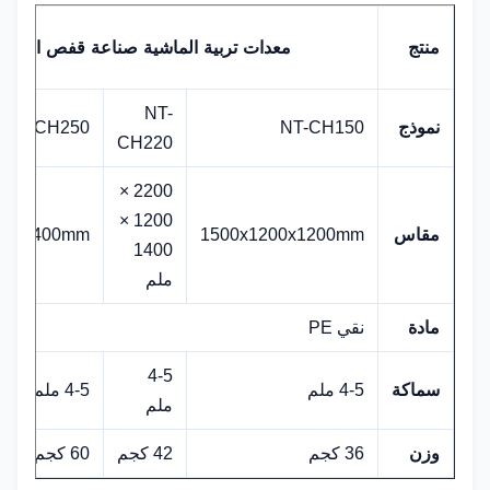
معدات تربية الماشية صناعة قفص العجل PE النق
منتج
NT-
نموذج
NT-CH150
CH250
NT-
CH220
2200 ×
1200 ×
مقاس
1500x1200x1200mm
00x1400mm
1400
ملم
مادة
نقي PE
4-5
سماكة
4-5 ملم
4-5 ملم
ملم
وزن
36 كجم
42 كجم
60 كجم