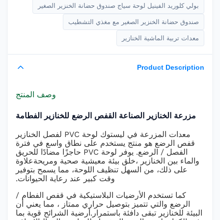
بولي كلوريد الفينيل لوحة سياج صندوق حضانة الخنزير الصغير
صندوق حضانة الخنزير الصغير مع مغذي التشطيب
معدات تربية الماشية الخنازير
Product Description
وصف المنتج
مزرعة الخنازير الصناعة القفص الرضع للخنازير الفطامة
معدات المزرعة في ليستوك لوحة PVC لفصل الخنازير
قفص الرضع هو منتج يستخدم على نطاق واسع في فترة
الفصل / الرضع. يوفر لوحة PVC حاجزًا مضادًا للحريق
والماء بين الخنازير ،خلق بيئة معيشية صحية ومريحةعلاوة
على ذلك، من السهل تنظيف اللوحة، مما يسمح بتوفير
وقت كبير عند رعاية الحيوانات.
كما تستخدم الأرضيات البلاستيكية في قفص الفطام /
الرضع والتي تتميز بتوصيل حراري ممتاز ، مما يعني أن
البيئة للخنازير تبقى دافئة باستمرار.أرضية الشرائح قوية بما