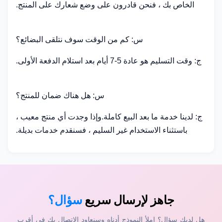
الخاص بك ، فنحن قادرون على وضع شعارك على المنتج.
س: كم من الوقت سوف نتلقى البضائع؟
ج: وقت التسليم هو عادة 5-7 أيام بعد استلام الدفعة الأولى.
س: هل هناك ضمان للمنتج؟
ج: لدينا خدمة ما بعد البيع كاملة.وإذا وجدت أي منتج معيب ،
باستثناء الاستخدام غير السليم ، فسنقدم خدمات بديلة.
جاهز لإرسال سريع
سؤال؟
هل لديك سؤال؟ املأ النموذج أدناه وسنعاود الاتصال بك في أقرب