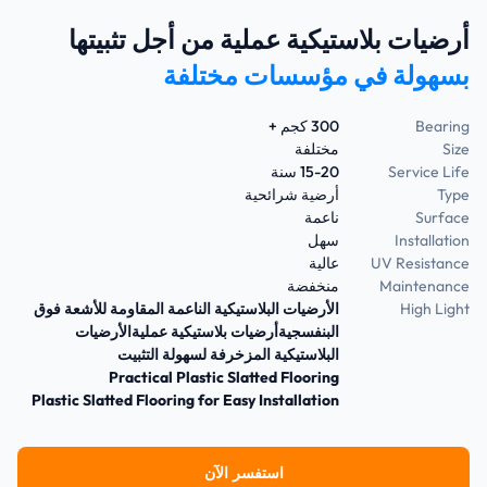
أرضيات بلاستيكية عملية من أجل تثبيتها
بسهولة في مؤسسات مختلفة
Bearing
300 كجم +
Size
مختلفة
Service Life
15-20 سنة
Type
أرضية شرائحية
Surface
ناعمة
Installation
سهل
UV Resistance
عالية
Maintenance
منخفضة
High Light
الأرضيات البلاستيكية الناعمة المقاومة للأشعة فوق
البنفسجيةأرضيات بلاستيكية عمليةالأرضيات
البلاستيكية المزخرفة لسهولة التثبيت
Practical Plastic Slatted Flooring
Plastic Slatted Flooring for Easy Installation
استفسر الآن