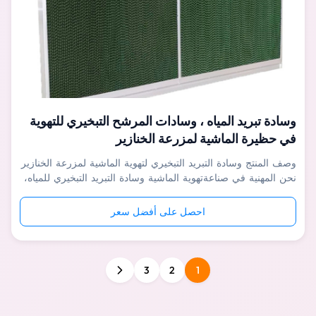
وسادة تبريد المياه ، وسادات المرشح التبخيري للتهوية
في حظيرة الماشية لمزرعة الخنازير
وصف المنتج وسادة التبريد التبخيري لتهوية الماشية لمزرعة الخنازير
نحن المهنية في صناعةتهوية الماشية وسادة التبريد التبخيري للمياه،
مع مجموعة كاملة من معدات إنتاج CNC المتقدمة ، يكون كل خطأ
في العملية أقل من 0.03 مم لضمان قابلية التبادل لأجزاء المنتج
احصل على أفضل سعر
بنسبة 100٪. يتم إنتاج ما يقرب من 95٪ من أجزاء المنت...
3
2
1