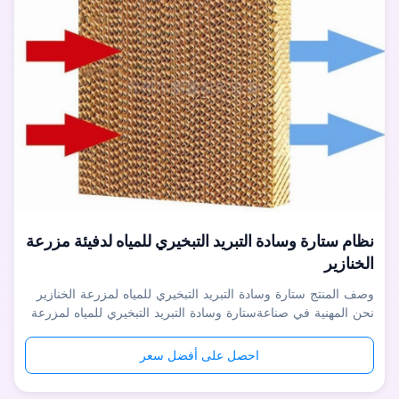
نظام ستارة وسادة التبريد التبخيري للمياه لدفيئة مزرعة
الخنازير
وصف المنتج ستارة وسادة التبريد التبخيري للمياه لمزرعة الخنازير
نحن المهنية في صناعةستارة وسادة التبريد التبخيري للمياه لمزرعة
الخنازير، مع مجموعة كاملة من معدات إنتاج CNC المتقدمة ، يكون
كل خطأ في العملية أقل من 0.03 مم لضمان قابلية التبادل لأجزاء
احصل على أفضل سعر
المنتج بنسبة 100٪. يتم إنتاج ما يقرب من 95٪ من أجزاء ...