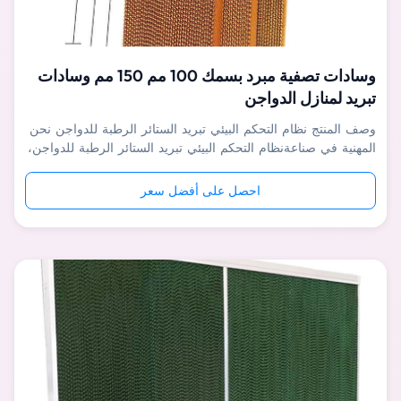
وسادات تصفية مبرد بسمك 100 مم 150 مم وسادات
تبريد لمنازل الدواجن
وصف المنتج نظام التحكم البيئي تبريد الستائر الرطبة للدواجن نحن
المهنية في صناعةنظام التحكم البيئي تبريد الستائر الرطبة للدواجن،
مع مجموعة كاملة من معدات إنتاج CNC المتقدمة ، يكون كل خطأ
في العملية أقل من 0.03 مم لضمان قابلية التبادل لأجزاء المنتج
احصل على أفضل سعر
بنسبة 100٪. يتم إنتاج ما يقرب من 95٪ من أجزاء المنتج ...