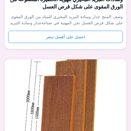
الورق المقوى على شكل قرص العسل
وصف المنتج جدار وسادة التبريد التبخيري للمياه من الورق المقوى
على شكل قرص العسل نحن المهنية في صناعةجدار وسادة التبريد
التبخيري للمياه من الورق المقوى على شكل قرص العسل، مع
مجموعة كاملة من معدات إنتاج CNC المتقدمة ، يكون كل خطأ
احصل على أفضل سعر
في العملية أقل من 0.03 مم لضمان قابلية التبادل لأجزاء المنتج
بنسبة 100٪. ...