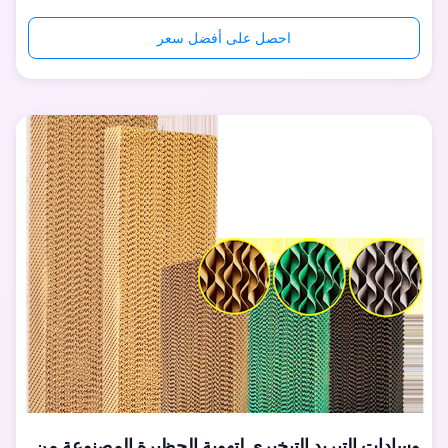
Cattle Pig Dairy ، مع مجموعة كاملة من معدات إنتاج CNC
المتقدمة ، كل خطأ في العملية أقل من 0.03 مم لضمان قابلية
احصل على أفضل سعر
تبديل أجزاء المنتج بنسبة 100٪. يتم إنتاج ما يقرب من 95٪ من
أجزاء المنتج ب...
وسادات التبريد التبخيري لتهوية الحظيرة المصنوعة من