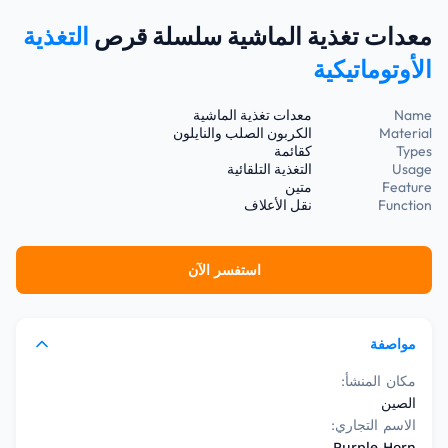
معدات تغذية الماشية سلسلة قرص
التغذية
الأوتوماتيكية
Name
معدات تغذية الماشية
Material
الكربون الصلب والنايلون
Types
كقائمة
Usage
التغذية التلقائية
Feature
متين
Function
نقل الأعلاف
استفسر الآن
مواصفة
مكان المنشأ:
الصين
الاسم التجاري:
Purple Horn