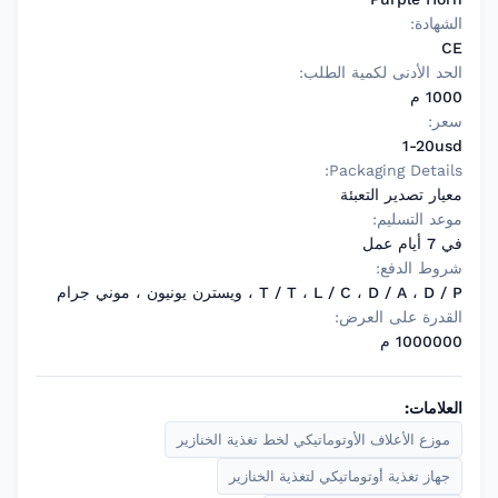
الشهادة:
CE
الحد الأدنى لكمية الطلب:
1000 م
سعر:
1-20usd
Packaging Details:
معيار تصدير التعبئة
موعد التسليم:
في 7 أيام عمل
شروط الدفع:
T / T ، L / C ، D / A ، D / P ، ويسترن يونيون ، موني جرام
القدرة على العرض:
1000000 م
العلامات:
موزع الأعلاف الأوتوماتيكي لخط تغذية الخنازير
جهاز تغذية أوتوماتيكي لتغذية الخنازير