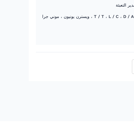
ير التعبئة
T / T ، L / C ، D / A ، D / P ، ويسترن يونيون ، موني جرا