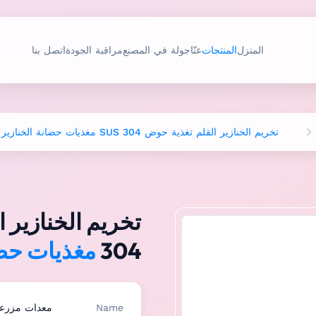
المنزل
المنتجات
عنّا
جولة في المصنع
مراقبة الجودة
اتصل بنا
تخريم الخنازير القلم تغذية حوض SUS 304 مغذيات حضانة الخنازير
304
مغذيات حضا
Name
معدات مزرعة 