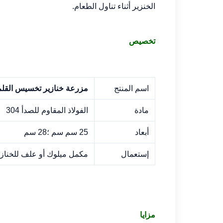
الخنزير أثناء تناول الطعام.
تخصيص
اسم المنتج
مزرعة خنازير تخسيس القلم SUS 304 حوض تغذية الخناز
مادة
الفولاذ المقاوم للصدأ 304
أبعاد
25 سم سم ؛28 سم
إستعمال
مكمل ميلوك أو علف للخنازي
مزايا