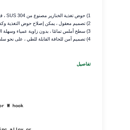
1) حوض تغذية الخنازير مصنوع من SUS 304 ، قوة عالية ،
2) تصميم معقول ، يمكن إصلاح حوض التغذية وكذلك متحرك لتغيير الموقع.
3) سطح أملس تمامًا ، بدون زاوية عمياء وسهلة التنظيف.
4) تصميم آمن للحافة القابلة للطي ، على نحو سلس تمامًا ، لا يؤذي فم الخنزير.
تفاصيل