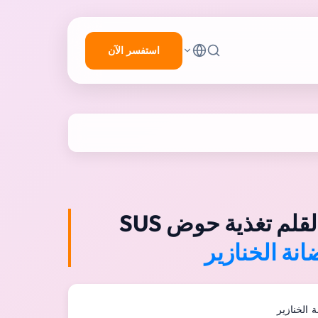
استفسر الآن
تخريم الخنازير القلم تغذية حوض SUS
نة الخنازير
الخنازير