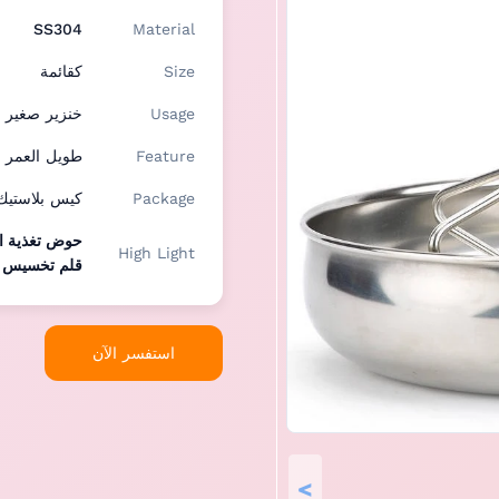
SS304
Material
Size
كقائمة
Usage
خنزير صغير
Feature
طويل العمر ا
Package
كيس بلاستيك
حوض تغذية ال
High Light
قلم تخسيس مغ
استفسر الآن
>