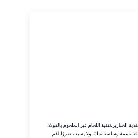
 أو تغذية الخنازير.تقنية اللحام غير الملحوم بالفولاذ
يب سهل للغاية.تصميم خاص لحافة قابلة للطي ، طحن 360 درجة ، يضمن حافة ناعمة وسلسة تمامًا ولا يسبب ضررًا لفم