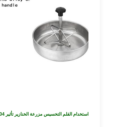
استخدام القلم التخسيس مزرعة الخنازير تأثير SUS 304 حوض تغذية الخنازير